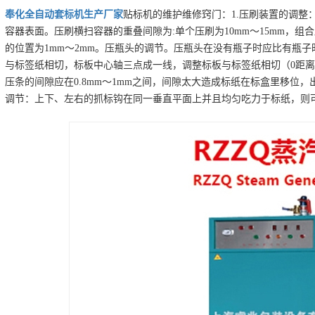
奉化
全自动套标机
生产厂家
贴标机的维护维修窍门：1.压刷装置的调整
容器表面。压刷横扫容器的重叠间隙为:单个压刷为10mm～15mm，组合压
的位置为1mm～2mm。压瓶头的调节。压瓶头在没有瓶子时应比有瓶子时
与标签纸相切，标板中心轴三点成一线，调整标板与标签纸相切（0距离
压条的间隙应在0.8mm～1mm之间，间隙太大造成标纸在标盒里移位
调节：上下、左右的抓标钩在同一垂直平面上并且均匀吃力于标纸，则