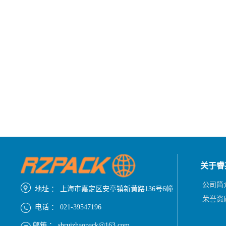
关于睿
公司简
地址 ： 上海市嘉定区安亭镇新黄路136号6幢
荣誉资
电话 ： 021-39547196
邮箱 ： shruizhaopack@163.com