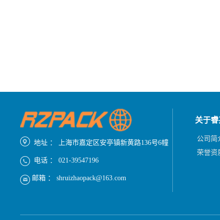
关于睿
公司简
地址 ： 上海市嘉定区安亭镇新黄路136号6幢
荣誉资
电话 ： 021-39547196
邮箱 ： shruizhaopack@163.com