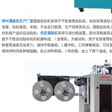
常州
灌装机
生产厂家
圆瓶贴标机采用不干胶卷筒贴标纸，贴标采用滚贴
发霉，贴标美观，牢固、不会自行脱落、生产效率高优点。圆瓶贴标机
柱形瓶产品的自动贴标。
供应
灌装机
采用可调分瓶装置，配合高精度高
瓶不干胶自动贴标机的机器构成：1.放卷轮。为被动轮，用于安放卷筒
制卷筒速度及张紧力，保持平稳输纸。2.缓冲轮。工同弹簧相连。可往
保持材料同各种辊接触，防止材料断裂。3.导向辊，由上下两个组成，