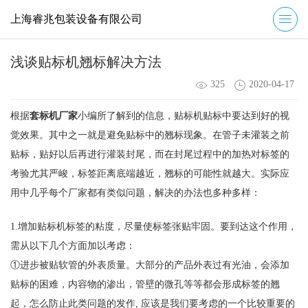
上海睿兆包装设备有限公司
浅谈贴标机翘标解决方法
325
2020-04-17
根据
套标机厂家
小编所了解到的信息，贴标机贴标中要达到好的视
觉效果。其中之一就是避免贴标中的翘标现象。在管子未灌装之前
贴标，贴好以后再进行灌装封尾，而在封尾过程中的加热对标签的
考验尤其严峻，标签距离底端越近，翘标的可能性就越大。实际应
用中几乎每个厂家都有类似问题，解决的办法也多种多样：
1.增加贴标机标签的粘度，尽量使标签张贴牢固。要到达这个作用，
需从以下几个方面加以考虑：
①进步被贴软管的外表质量。大部分的产品外表过有光油，会添加
贴标的困难，内容物的渗出，管壁的微孔等等都会形成标签的翘
起，怎么防止此类问题的发作, 应该是我们要考虑的一个比较重要的