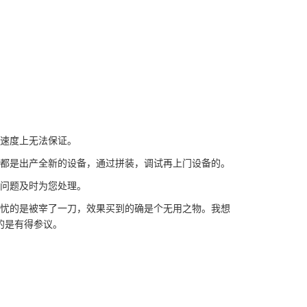
标速度上无法保证。
家都是出产全新的设备，通过拼装，调试再上门设备的。
现问题及时为您处理。
担忧的是被宰了一刀，效果买到的确是个无用之物。我想
的是有得参议。